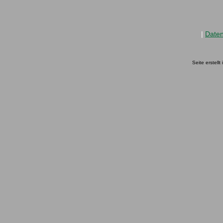
|
Date
Seite erstell