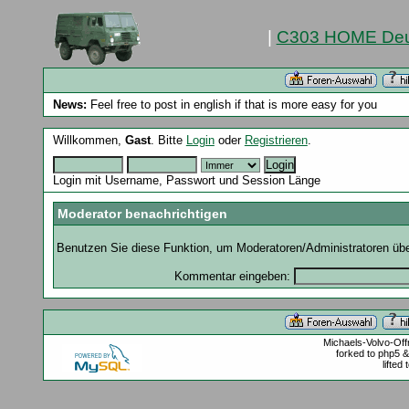
|
C303 HOME Deu
News:
Feel free to post in english if that is more easy for you
Willkommen,
Gast
. Bitte
Login
oder
Registrieren
.
Login mit Username, Passwort und Session Länge
Moderator benachrichtigen
Benutzen Sie diese Funktion, um Moderatoren/Administratoren über
Kommentar eingeben:
Michaels-Volvo-Of
forked to php5 
lifted