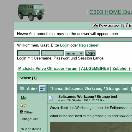
|
C303 HOME Deu
News:
Ask something, may be the answer will appear soon...
Willkommen,
Gast
. Bitte
Login
oder
Registrieren
.
Login mit Username, Passwort und Session Länge
Michaels-Volvo-Offroader-Forum
|
ALLGEMEINES
|
Zubehör / 
Seiten: [
1
]
Thema: Seltsames Werkzeug / Strange tool
(
Autor
Seltsames Werkzeug / Strange tool
Mo
«
am:
29.Oktober 2024 12:57:9 »
Wozu dient das Werkzeug neben der Fettpresse un
Offline
What is the tool next to the grease gun and how do 
Einträge: 345
Ich liebe dieses