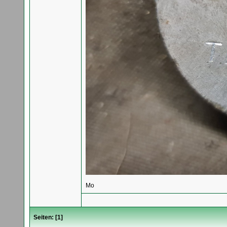
Mo
Seiten: [
1
]