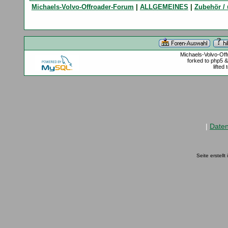
Michaels-Volvo-Offroader-Forum
|
ALLGEMEINES
|
Zubehör / 
Michaels-Volvo-Of
forked to php5 
lifted
|
Date
Seite erstell