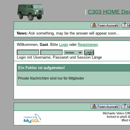
|
C303 HOME Deu
News:
Ask something, may be the answer will appear soon...
Willkommen,
Gast
. Bitte
Login
oder
Registrieren
.
Login mit Username, Passwort und Session Länge
Ein Fehler ist aufgetreten!
Private Nachrichten sind nur für Mitglieder
Michaels-Volvo-Of
forked to php5 
lifted