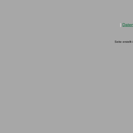
|
Date
Seite erstell