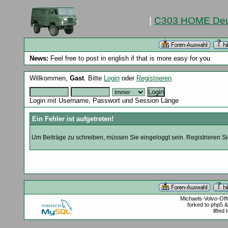
|
C303 HOME Deu
News:
Feel free to post in english if that is more easy for you
Willkommen,
Gast
. Bitte
Login
oder
Registrieren
.
Login mit Username, Passwort und Session Länge
Ein Fehler ist aufgetreten!
Um Beiträge zu schreiben, müssen Sie eingeloggt sein. Registrieren Sie
Michaels-Volvo-Of
forked to php5 
lifted