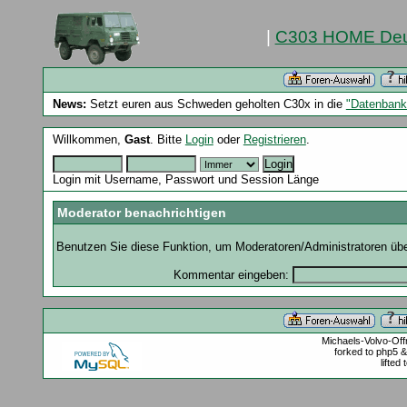
|
C303 HOME Deu
News:
Setzt euren aus Schweden geholten C30x in die
"Datenbank
Willkommen,
Gast
. Bitte
Login
oder
Registrieren
.
Login mit Username, Passwort und Session Länge
Moderator benachrichtigen
Benutzen Sie diese Funktion, um Moderatoren/Administratoren über
Kommentar eingeben:
Michaels-Volvo-Of
forked to php5 
lifted