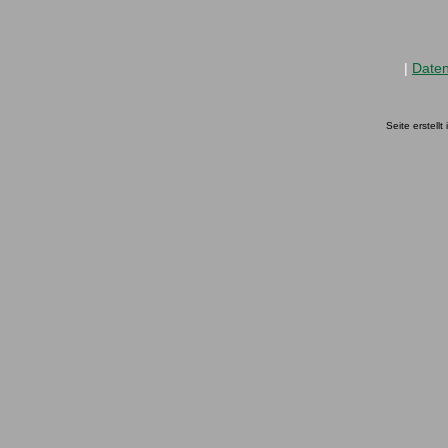
|
Date
Seite erstell