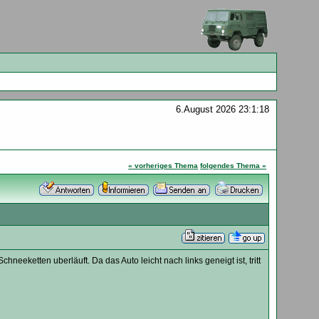
6.August 2026 23:1:18
« vorheriges Thema
folgendes Thema »
chneeketten uberläuft. Da das Auto leicht nach links geneigt ist, tritt