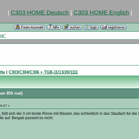
|
C303 HOME Deutsch
|
C303 HOME English
|
nk"
dte
|
C303/C304/C306 + TGB-11/13/20/1111
en 850 mal)
8:47 »
füllt sich die 3 cm breite Rinne mit Wasser, das schließlich in das Staufach für die S
te auf. Bergab passiert es nicht.