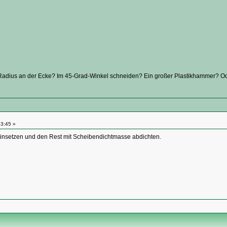
 Radius an der Ecke? Im 45-Grad-Winkel schneiden? Ein großer Plastikhammer? O
3:45 »
insetzen und den Rest mit Scheibendichtmasse abdichten.