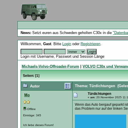
News:
Setzt euren aus Schweden geholten C30x in die
"Datenba
Willkommen,
Gast
. Bitte
Login
oder
Registrieren
.
Login mit Username, Passwort und Session Länge
Michaels-Volvo-Offroader-Forum
|
VOLVO C30x und Verwan
Seiten: [
1
]
Thema: Türdichtungen
(Geles
Autor
Türdichtungen
Mo
«
am:
20.November 2025 11:1
Wenn das Auto bergauf geparkt ist, 
das Problem nur auf der linken Sei
Offline
Einträge: 345
Ich liebe dieses Forum!