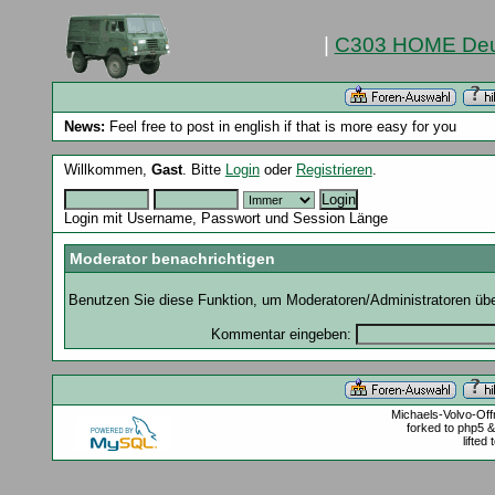
|
C303 HOME Deu
News:
Feel free to post in english if that is more easy for you
Willkommen,
Gast
. Bitte
Login
oder
Registrieren
.
Login mit Username, Passwort und Session Länge
Moderator benachrichtigen
Benutzen Sie diese Funktion, um Moderatoren/Administratoren über
Kommentar eingeben:
Michaels-Volvo-Of
forked to php5 
lifted