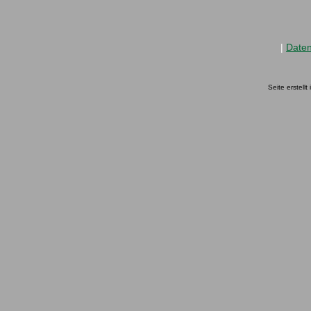
|
Date
Seite erstell