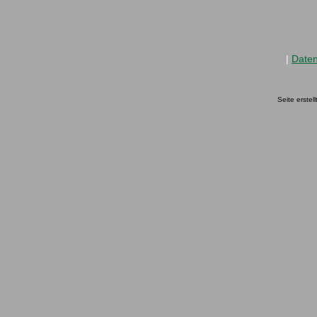
|
Date
Seite erstel