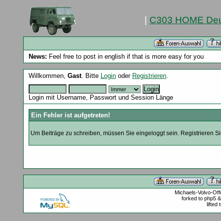
|
C303 HOME Deu
News:
Feel free to post in english if that is more easy for you
Willkommen,
Gast
. Bitte
Login
oder
Registrieren
.
Login mit Username, Passwort und Session Länge
Ein Fehler ist aufgetreten!
Um Beiträge zu schreiben, müssen Sie eingeloggt sein. Registrieren Sie
Michaels-Volvo-Of
forked to php5 
lifted