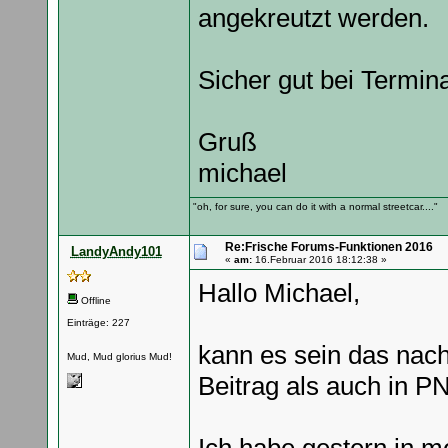
angekreutzt werden.
Sicher gut bei Termin
Gruß
michael
"oh, for sure, you can do it with a normal streetcar...."
Re:Frische Forums-Funktionen 2016
LandyAndy101
«
am:
16.Februar 2016 18:12:38 »
Hallo Michael,
Offline
Einträge: 227
kann es sein das nac
Mud, Mud glorius Mud!
Beitrag als auch in PN