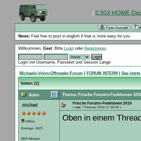
|
C303 HOME Deu
News:
Feel free to post in english if that is more easy for you
Willkommen,
Gast
. Bitte
Login
oder
Registrieren
.
Login mit Username, Passwort und Session Länge
Michaels-Volvo-Offroader-Forum
|
FORUM INTERN
|
Das letzte
Seiten: [
1
]
Thema: Frische Forums-Funktionen 201
Autor
Frische Forums-Funktionen 2016
michael
«
am:
7.Februar 2016 17:36:53 »
Oben in einem Thread g
Offline
Einträge: 1825
DER Michael