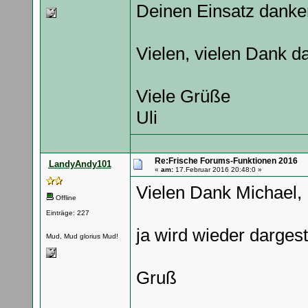
Deinen Einsatz danke
Vielen, vielen Dank daf
Viele Grüße
Uli
Re:Frische Forums-Funktionen 2016
LandyAndy101
«
am:
17.Februar 2016 20:48:0 »
Vielen Dank Michael,
Offline
Einträge: 227
ja wird wieder dargeste
Mud, Mud glorius Mud!
Gruß