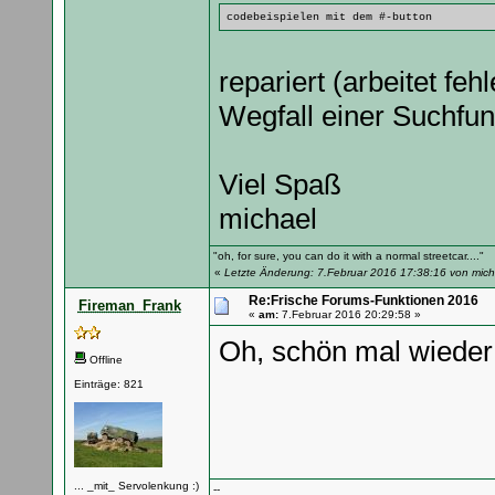
codebeispielen mit dem #-button
repariert (arbeitet fe
Wegfall einer Suchfun
Viel Spaß
michael
"oh, for sure, you can do it with a normal streetcar...."
«
Letzte Änderung: 7.Februar 2016 17:38:16 von mich
Re:Frische Forums-Funktionen 2016
Fireman_Frank
«
am:
7.Februar 2016 20:29:58 »
Oh, schön mal wiede
Offline
Einträge: 821
... _mit_ Servolenkung :)
--