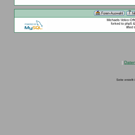
Michaels-Volvo-Of
forked to php5 
lifted
|
Date
Seite erstell