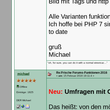
Bild mit Tags und http
Alle Varianten funktio
Ich hoffe bei PHP 7 si
to date
gruß
Michael
"oh, for sure, you can do it with a normal streetcar...."
Re:Frische Forums-Funktionen 2016
michael
«
am:
15.Februar 2016 19:11:4 »
Offline
Neu:
Umfragen mit 
Einträge: 1825
DER Michael
Das heißt: von den m