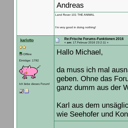
Andreas
Land Rover 101 THE ANIMAL
I'm very good in doing nothing!
Re:Frische Forums-Funktionen 2016
karlotto
«
am:
17.Februar 2016 23:2:11 »
Hallo Michael,
Offline
Einträge: 1792
da muss ich mal ausn
geben. Ohne das Foru
Ich liebe dieses Forum!
ganz dumm aus der 
Karl aus dem unsäglic
wie Seehofer und Kons