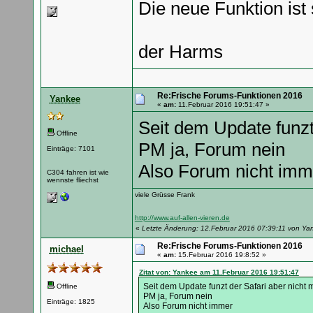
Die neue Funktion ist 
der Harms
Re:Frische Forums-Funktionen 2016
Yankee
«
am:
11.Februar 2016 19:51:47 »
Seit dem Update funzt
Offline
PM ja, Forum nein
Einträge: 7101
Also Forum nicht imm
C304 fahren ist wie
wennste fliechst
viele Grüsse Frank
http://www.auf-allen-vieren.de
«
Letzte Änderung: 12.Februar 2016 07:39:11 von Ya
Re:Frische Forums-Funktionen 2016
michael
«
am:
15.Februar 2016 19:8:52 »
Zitat von: Yankee am 11.Februar 2016 19:51:47
Seit dem Update funzt der Safari aber nicht
Offline
PM ja, Forum nein
Einträge: 1825
Also Forum nicht immer