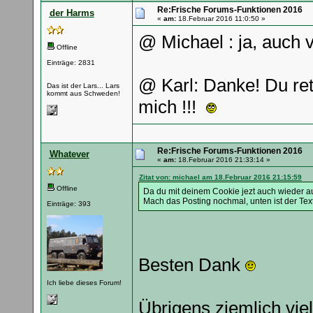
Re:Frische Forums-Funktionen 2016
der Harms
«
am:
18.Februar 2016 11:0:50 »
@ Michael : ja, auch
Offline
Einträge: 2831
@ Karl: Danke! Du ret
Das ist der Lars... Lars
kommt aus Schweden!
mich !!!
Re:Frische Forums-Funktionen 2016
Whatever
«
am:
18.Februar 2016 21:33:14 »
Zitat von: michael am 18.Februar 2016 21:15:59
Offline
Da du mit deinem Cookie jezt auch wieder au
Mach das Posting nochmal, unten ist der Tex
Einträge: 393
Besten Dank
Ich liebe dieses Forum!
Übrigens ziemlich vie