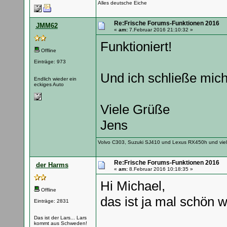
Alles deutsche Eiche
Re:Frische Forums-Funktionen 2016
JMM62
«
am:
7.Februar 2016 21:10:32 »
Funktioniert!
Offline
Einträge: 973
Und ich schließe mic
Endlich wieder ein
eckiges Auto
Viele Grüße
Jens
Volvo C303, Suzuki SJ410 und Lexus RX450h und vie
Re:Frische Forums-Funktionen 2016
der Harms
«
am:
8.Februar 2016 10:18:35 »
Hi Michael,
Offline
das ist ja mal schön
Einträge: 2831
Das ist der Lars... Lars
kommt aus Schweden!