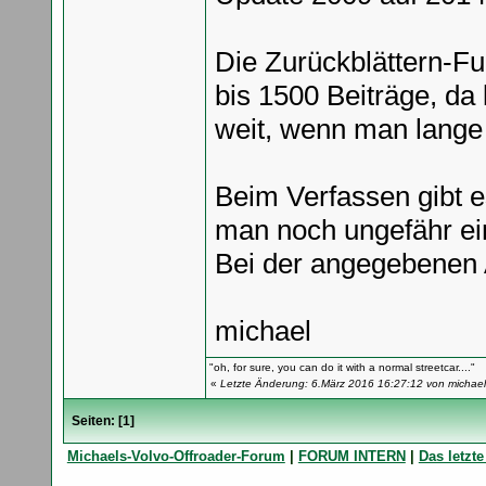
Die Zurückblättern-Fun
bis 1500 Beiträge, d
weit, wenn man lange o
Beim Verfassen gibt es
man noch ungefähr ei
Bei der angegebenen A
michael
"oh, for sure, you can do it with a normal streetcar...."
«
Letzte Änderung: 6.März 2016 16:27:12 von michael
Seiten: [
1
]
Michaels-Volvo-Offroader-Forum
|
FORUM INTERN
|
Das letzte