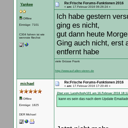
Re:Frische Forums-Funktionen 2016
Yankee
«
am:
17.Februar 2016 06:26:24 »
Ich habe gestern vers
Offline
ging es nicht,
Einträge: 7101
gut dann heute Morge
C304 fahren ist wie
wennste fliechst
Ging auch nicht, erst a
entfernt habe
viele Grüsse Frank
http://www.auf-allen-vieren.de
Re:Frische Forums-Funktionen 2016
michael
«
am:
17.Februar 2016 17:20:46 »
Zitat von: LandyAndy101 am 16.Februar 2016 18:1
kann es sein das nach dem Update Emailadre
Offline
Einträge: 1825
DER Michael