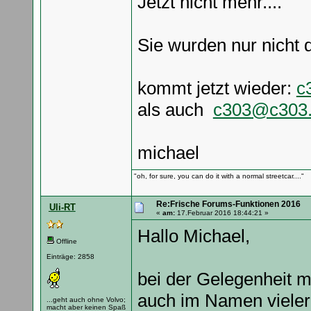
Jetzt nicht mehr....
Sie wurden nur nicht d
kommt jetzt wieder:
c
als auch
c303@c303
michael
"oh, for sure, you can do it with a normal streetcar...."
Re:Frische Forums-Funktionen 2016
Uli-RT
«
am:
17.Februar 2016 18:44:21 »
Hallo Michael,
Offline
Einträge: 2858
bei der Gelegenheit m
auch im Namen vieler
...geht auch ohne Volvo;
macht aber keinen Spaß