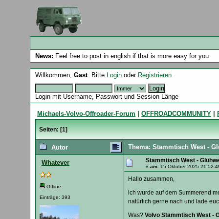
News:
Feel free to post in english if that is more easy for you
Willkommen,
Gast
. Bitte
Login
oder
Registrieren
.
Login mit Username, Passwort und Session Länge
Michaels-Volvo-Offroader-Forum
|
OFFROADCOMMUNITY
|
Seiten: [
1
]
Thema: Stammtisch West - Gl
Autor
Stammtisch West - Glühwe
Whatever
«
am:
15.Oktober 2025 21:52:4
Hallo zusammen,
Offline
ich wurde auf dem Summerend meh
Einträge: 393
natürlich gerne nach und lade euc
Was?
Volvo Stammtisch West - G