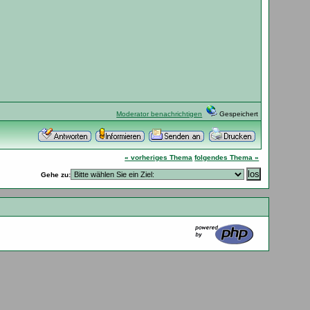
Moderator benachrichtigen
Gespeichert
« vorheriges Thema
folgendes Thema »
Gehe zu: