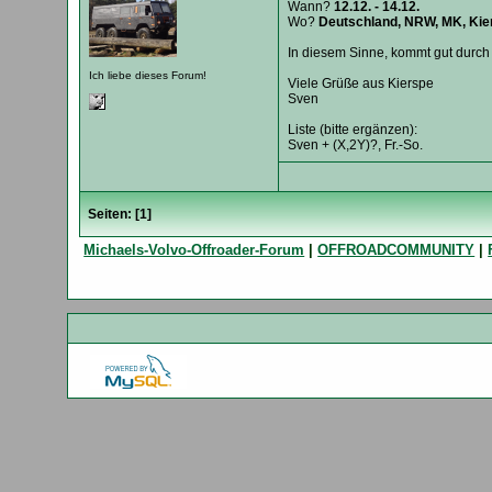
Wann?
12.12. - 14.12.
Wo?
Deutschland, NRW, MK, Kier
In diesem Sinne, kommt gut durch
Ich liebe dieses Forum!
Viele Grüße aus Kierspe
Sven
Liste (bitte ergänzen):
Sven + (X,2Y)?, Fr.-So.
Seiten: [
1
]
Michaels-Volvo-Offroader-Forum
|
OFFROADCOMMUNITY
|