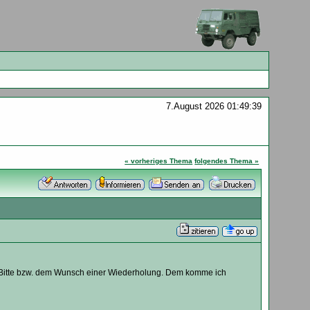
7.August 2026 01:49:39
« vorheriges Thema
folgendes Thema »
 Bitte bzw. dem Wunsch einer Wiederholung. Dem komme ich