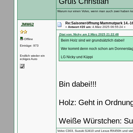
Gruß Christian
Warum nur einen Volvo, wenn man auch zwei haben k
Re:Saisoneröffnung Mammutpark 14.-16
JMM62
«
Antwort #20 am:
4.März 2025 06:55:24 »
Zitat von: Nicky am 2.März 2025 21:22:48
Offline
Beim Holz sind wir grundsätzlich dabei!
Einträge: 973
Wer kommt denn noch schon am Donnerstag
Endlich wieder ein
LG Nicky und Küppi
eckiges Auto
Bin dabei!!!
Holz: Geht in Ordnung
Weiße Würstchen: Supe
Volvo C303, Suzuki SJ410 und Lexus RX450h und vie