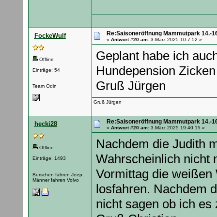
Re:Saisoneröffnung Mammutpark 14.-16
FockeWulf
«
Antwort #20 am:
3.März 2025 10:7:52 »
Geplant habe ich auch
Offline
Hundepension Zicken m
Einträge: 54
Gruß Jürgen
Team Odin
Gruß Jürgen
Re:Saisoneröffnung Mammutpark 14.-16
hecki28
«
Antwort #20 am:
3.März 2025 19:40:15 »
Nachdem die Judith m
Offline
Wahrscheinlich nicht 
Einträge: 1493
Vormittag die weißen
Burschen fahren Jeep,
Männer fahren Volvo
losfahren. Nachdem da
nicht sagen ob ich e