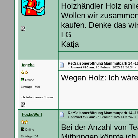
Holzhändler Holz anli
Wollen wir zusammen
kaufen. Denke das wi
LG
Katja
Re:Saisoneröffnung Mammutpark 14.-16
tegebe
«
Antwort #20 am:
26.Februar 2025 13:54:34 »
Wegen Holz: Ich wäre
Offline
Einträge: 796
Ich liebe dieses Forum!
Re:Saisoneröffnung Mammutpark 14.-16
FockeWulf
«
Antwort #20 am:
26.Februar 2025 14:57:47 »
Bei der Anzahl von Te
Offline
Mitbringen könnte ich 
Einträge: 54