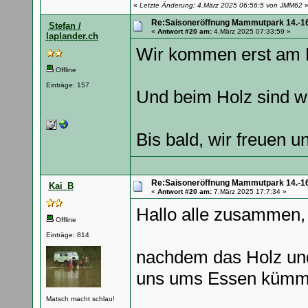
«
Letzte Änderung: 4.März 2025 06:56:5 von JMM62
Re:Saisoneröffnung Mammutpark 14.-16
Stefan /
«
Antwort #20 am:
4.März 2025 07:33:59 »
laplander.ch
Wir kommen erst am F
Offline
Einträge: 157
Und beim Holz sind wi
Bis bald, wir freuen u
Re:Saisoneröffnung Mammutpark 14.-16
Kai_B
«
Antwort #20 am:
7.März 2025 17:7:34 »
Hallo alle zusammen,
Offline
Einträge: 814
nachdem das Holz und
uns ums Essen küm
Matsch macht schlau!