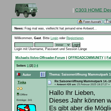
|
C303 HOME Deu
News:
Frag mal was, vielleicht hat jemand eine Antwort...
Willkommen,
Gast
. Bitte
Login
oder
Registrieren
.
Login mit Username, Passwort und Session Länge
Michaels-Volvo-Offroader-Forum
|
OFFROADCOMMUNITY
|
Fa
Seiten:
1
[
2
]
3
4
Thema: Saisoneröffnung Mammutpark 14
Autor
Re:Saisoneröffnung Mammutpark 14.-16
Tinka
«
Antwort #20 am:
25.Februar 2025 19:27:27 »
Hallo Ihr Lieben,
Offline
Dieses Jahr können wir
Einträge: 241
Es gibt aber die Mögl