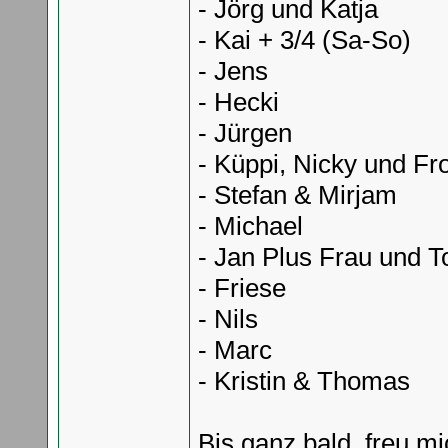
- Jörg und Katja
- Kai + 3/4 (Sa-So)
- Jens
- Hecki
- Jürgen
- Küppi, Nicky und F
- Stefan & Mirjam
- Michael
- Jan Plus Frau und T
- Friese
- Nils
- Marc
- Kristin & Thomas
Bis ganz bald, freu 