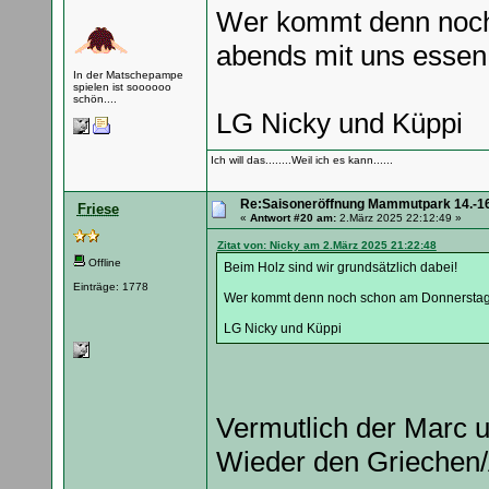
Wer kommt denn noch
abends mit uns esse
In der Matschepampe
spielen ist soooooo
schön....
LG Nicky und Küppi
Ich will das........Weil ich es kann......
Re:Saisoneröffnung Mammutpark 14.-16
Friese
«
Antwort #20 am:
2.März 2025 22:12:49 »
Zitat von: Nicky am 2.März 2025 21:22:48
Offline
Beim Holz sind wir grundsätzlich dabei!
Einträge: 1778
Wer kommt denn noch schon am Donnerstag
LG Nicky und Küppi
Vermutlich der Marc 
Wieder den Griechen