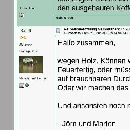
den ausgebauten Koffe
Team Odin
Gruß Jürgen
Re:Saisoneröffnung Mammutpark 14.-16
Kai_B
«
Antwort #20 am:
27.Februar 2025 14:54:13 »
Hallo zusammen,
Offline
Einträge: 814
wegen Holz. Können w
Feuerfertig, oder müs
auf brauchbaren Dur
Matsch macht schlau!
Oder wir machen das s
Und ansonsten noch m
- Jörn und Marlen