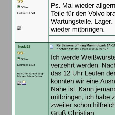
Ps. Mal wieder allgem
Offline
Teile für den Volvo br
Einträge: 1778
Wartungsteile, Lager, 
wieder mitbringen.
Re:Saisoneröffnung Mammutpark 14.-16
hecki28
«
Antwort #20 am:
7.März 2025 21:58:49 »
Ich werde Weißwürste 
Offline
verzehrt werden. Nach 
Einträge: 1493
das 12 Uhr Leuten der
Burschen fahren Jeep,
Männer fahren Volvo
könnten wir eine Aus
Nähe ist. Kann jeman
mitbringen, ich habe 
zweiter schon hilfreic
Gruß Christian