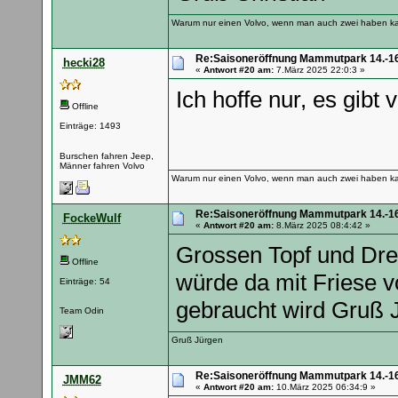
Warum nur einen Volvo, wenn man auch zwei haben k
Re:Saisoneröffnung Mammutpark 14.-16
hecki28
«
Antwort #20 am:
7.März 2025 22:0:3 »
Ich hoffe nur, es gibt
Offline
Einträge: 1493
Burschen fahren Jeep,
Männer fahren Volvo
Warum nur einen Volvo, wenn man auch zwei haben k
Re:Saisoneröffnung Mammutpark 14.-16
FockeWulf
«
Antwort #20 am:
8.März 2025 08:4:42 »
Grossen Topf und Drei
Offline
würde da mit Friese 
Einträge: 54
gebraucht wird Gruß 
Team Odin
Gruß Jürgen
Re:Saisoneröffnung Mammutpark 14.-16
JMM62
«
Antwort #20 am:
10.März 2025 06:34:9 »