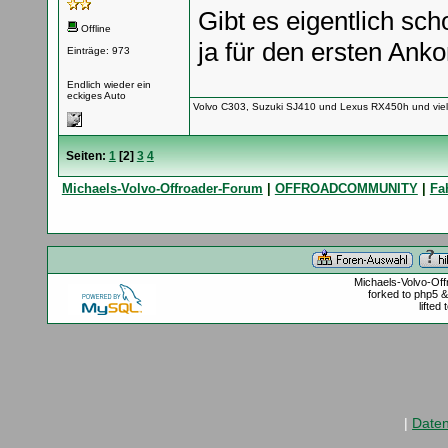
Gibt es eigentlich sch
Offline
ja für den ersten An
Einträge: 973
Endlich wieder ein
eckiges Auto
Volvo C303, Suzuki SJ410 und Lexus RX450h und vie
Seiten:
1
[
2
]
3
4
Michaels-Volvo-Offroader-Forum
|
OFFROADCOMMUNITY
|
Fa
Michaels-Volvo-Of
forked to php5 
lifted
|
Date