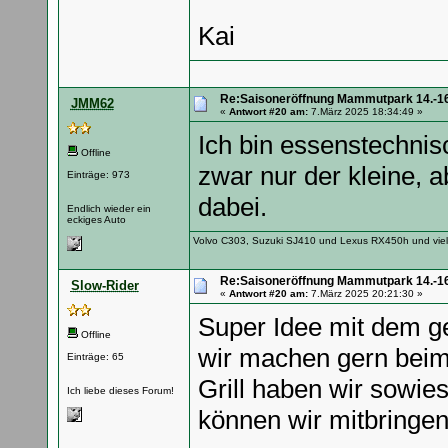
Kai
Re:Saisoneröffnung Mammutpark 14.-16
JMM62
«
Antwort #20 am:
7.März 2025 18:34:49 »
Ich bin essenstechnisc
Offline
zwar nur der kleine, a
Einträge: 973
dabei.
Endlich wieder ein
eckiges Auto
Volvo C303, Suzuki SJ410 und Lexus RX450h und vie
Re:Saisoneröffnung Mammutpark 14.-16
Slow-Rider
«
Antwort #20 am:
7.März 2025 20:21:30 »
Super Idee mit dem g
Offline
wir machen gern beim
Einträge: 65
Grill haben wir sowie
Ich liebe dieses Forum!
können wir mitbringen