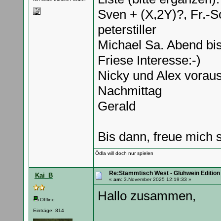
Sven + (X,2Y)?, Fr.-S
peterstiller
Michael Sa. Abend bi
Friese Interesse:-)
Nicky und Alex voraus
Nachmittag
Gerald
Bis dann, freue mich 
Ödla will doch nur spielen
Re:Stammtisch West - Glühwein Edition
Kai_B
«
am:
3.November 2025 12:19:33 »
Hallo zusammen,
Offline
Einträge: 814