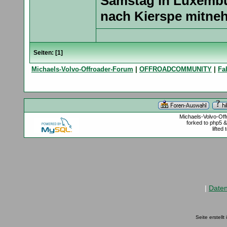
Samstag in Luxembu
nach Kierspe mitne
Seiten: [
1
]
Michaels-Volvo-Offroader-Forum
|
OFFROADCOMMUNITY
|
Fa
Michaels-Volvo-Of
forked to php5 
lifted
|
Date
Seite erstell