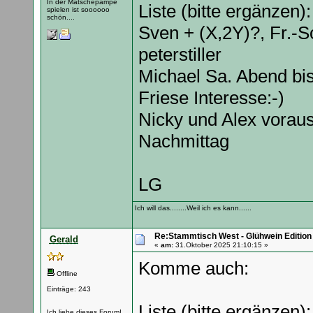
In der Matschepampe
Liste (bitte ergänzen):
spielen ist soooooo
schön....
Sven + (X,2Y)?, Fr.-S
peterstiller
Michael Sa. Abend bi
Friese Interesse:-)
Nicky und Alex vorau
Nachmittag
LG
Ich will das........Weil ich es kann......
Re:Stammtisch West - Glühwein Edition
Gerald
«
am:
31.Oktober 2025 21:10:15 »
Komme auch:
Offline
Einträge: 243
Liste (bitte ergänzen):
Ich liebe dieses Forum!