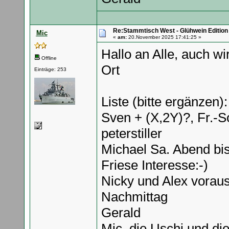
Re:Stammtisch West - Glühwein Edition
Mic
«
am:
20.November 2025 17:41:25 »
Hallo an Alle, auch w
Offline
Ort
Einträge: 253
Liste (bitte ergänzen):
Sven + (X,2Y)?, Fr.-S
peterstiller
Michael Sa. Abend bi
Friese Interesse:-)
Nicky und Alex voraus
Nachmittag
Gerald
Mic, die Uschi und di