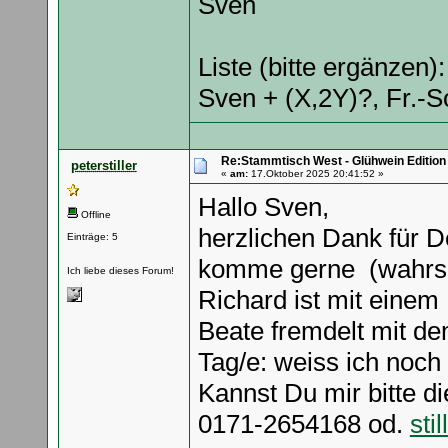
Sven
Liste (bitte ergänzen):
Sven + (X,2Y)?, Fr.-S
Re:Stammtisch West - Glühwein Edition
peterstiller
«
am:
17.Oktober 2025 20:41:52 »
Hallo Sven,
Offline
herzlichen Dank für D
Einträge: 5
komme gerne (wahrsch
Ich liebe dieses Forum!
Richard ist mit einem 
Beate fremdelt mit d
Tag/e: weiss ich noch 
Kannst Du mir bitte 
0171-2654168 od.
sti