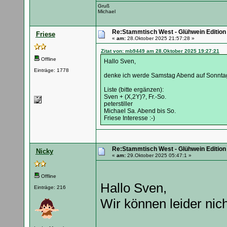
Gruß
Michael
Re:Stammtisch West - Glühwein Edition
Friese
«
am:
28.Oktober 2025 21:57:28 »
Zitat von: mb9449 am 28.Oktober 2025 19:27:21
Offline
Hallo Sven,
Einträge: 1778
denke ich werde Samstag Abend auf Sonnta
Liste (bitte ergänzen):
Sven + (X,2Y)?, Fr.-So.
peterstiller
Michael Sa. Abend bis So.
Friese Interesse :-)
Re:Stammtisch West - Glühwein Edition
Nicky
«
am:
29.Oktober 2025 05:47:1 »
Offline
Hallo Sven,
Einträge: 216
Wir können leider ni