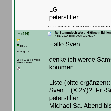
LG
peterstiller
«
Letzte Änderung: 18.Oktober 2025 18:0:41 von peters
Re:Stammtisch West - Glühwein Edition
mb9449
«
am:
28.Oktober 2025 19:27:21 »
Hallo Sven,
Offline
Einträge: 41
denke ich werde Sams
Volvo L3314 & Volvo
TGB13 Funker
kommen.
Liste (bitte ergänzen):
Sven + (X,2Y)?, Fr.-S
peterstiller
Michael Sa. Abend bi