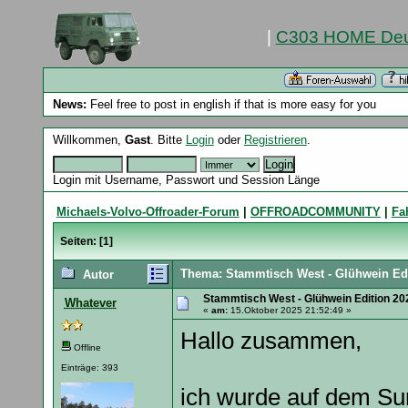
|
C303 HOME Deu
News:
Feel free to post in english if that is more easy for you
Willkommen,
Gast
. Bitte
Login
oder
Registrieren
.
Login mit Username, Passwort und Session Länge
Michaels-Volvo-Offroader-Forum
|
OFFROADCOMMUNITY
|
Fa
Seiten: [
1
]
Thema: Stammtisch West - Glühwein Edi
Autor
Stammtisch West - Glühwein Edition 20
Whatever
«
am:
15.Oktober 2025 21:52:49 »
Hallo zusammen,
Offline
Einträge: 393
ich wurde auf dem S