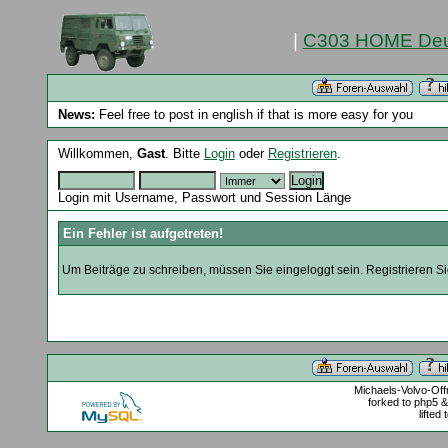
|
C303 HOME Deu
News:
Feel free to post in english if that is more easy for you
Willkommen,
Gast
. Bitte
Login
oder
Registrieren
.
Login mit Username, Passwort und Session Länge
Ein Fehler ist aufgetreten!
Um Beiträge zu schreiben, müssen Sie eingeloggt sein. Registrieren Sie
Michaels-Volvo-Of
forked to php5 
lifted