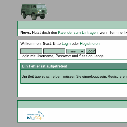
News:
Nutzt doch den
Kalender zum Eintragen
, wenn Termine fi
Willkommen,
Gast
. Bitte
Login
oder
Registrieren
.
Login mit Username, Passwort und Session Länge
Ein Fehler ist aufgetreten!
Um Beiträge zu schreiben, müssen Sie eingeloggt sein. Registrieren 