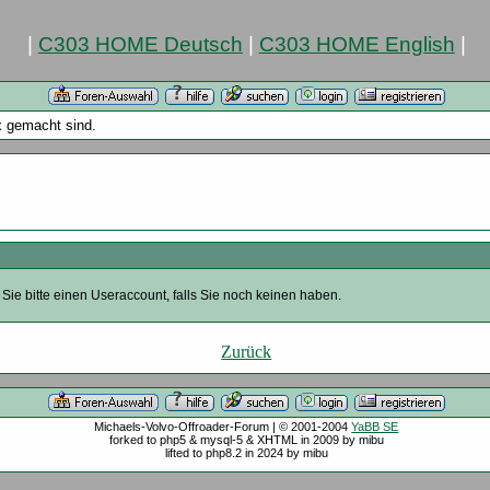
|
C303 HOME Deutsch
|
C303 HOME English
|
x gemacht sind.
Sie bitte einen Useraccount, falls Sie noch keinen haben.
Zurück
Michaels-Volvo-Offroader-Forum | © 2001-2004
YaBB SE
forked to php5 & mysql-5 & XHTML in 2009 by mibu
lifted to php8.2 in 2024 by mibu