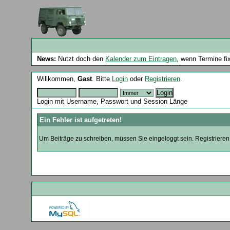
News:
Nutzt doch den
Kalender zum Eintragen
, wenn Termine fi
Willkommen,
Gast
. Bitte
Login
oder
Registrieren
.
Login mit Username, Passwort und Session Länge
Ein Fehler ist aufgetreten!
Um Beiträge zu schreiben, müssen Sie eingeloggt sein. Registrieren 