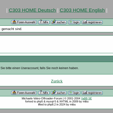
|
C303 HOME Deutsch
|
C303 HOME English
|
x gemacht sind.
Sie bitte einen Useraccount, falls Sie noch keinen haben.
Zurück
Michaels-Volvo-Offroader-Forum | © 2001-2004
YaBB SE
forked to php5 & mysql-5 & XHTML in 2009 by mibu
lifted to php8.2 in 2024 by mibu