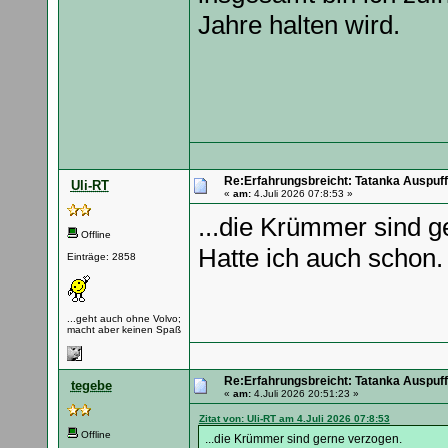
Jahre halten wird.
Re:Erfahrungsbreicht: Tatanka Auspuff
Uli-RT
«
am:
4.Juli 2026 07:8:53 »
...die Krümmer sind g
Offline
Hatte ich auch schon.
Einträge: 2858
...geht auch ohne Volvo;
macht aber keinen Spaß
Re:Erfahrungsbreicht: Tatanka Auspuff
tegebe
«
am:
4.Juli 2026 20:51:23 »
Zitat von: Uli-RT am 4.Juli 2026 07:8:53
Offline
...die Krümmer sind gerne verzogen.