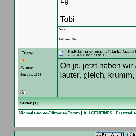
Lg
Tobi
Gruss
Tobi und Olaf
Re:Erfahrungsbreicht: Tatanka Auspuff
Friese
«
am:
6.Juli 2026 08:55:8 »
Oh je, jetzt haben wir
Offline
lauter, gleich, krumm
Einträge: 1778
Seiten: [
1
]
Michaels-Volvo-Offroader-Forum
|
ALLGEMEINES
|
Ersatzteile