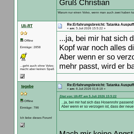
Gruß Christian
Warum nur einen Volvo, wenn man auch zwei haben k
Re:Erfahrungsbreicht: Tatanka Auspuff
Uli-RT
«
am:
5.Juli 2026 15:5:22 »
...ja, bei mir hat si
Offline
Kopf war noch alles di
Einträge: 2858
Aber wenn er so verzo
mehr passt, wird er ba
...geht auch ohne Volvo;
macht aber keinen Spaß
Re:Erfahrungsbreicht: Tatanka Auspuff
tegebe
«
am:
6.Juli 2026 01:8:18 »
Zitat von: Uli-RT am 5.Juli 2026 15:5:22
Offline
...ja, bei mir hat sich das Hosenrohr passend
Aber wenn er so verzogen ist, dass der neue A
Einträge: 796
Ich liebe dieses Forum!
Mach mir keine Angst :