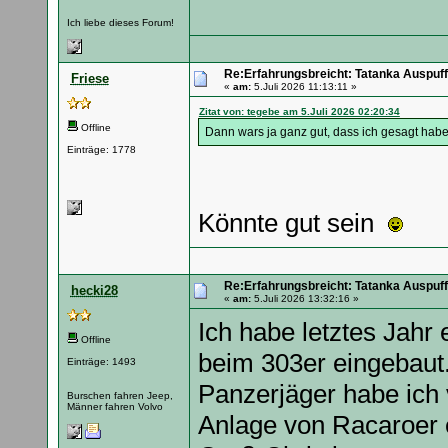
Ich liebe dieses Forum!
Re:Erfahrungsbreicht: Tatanka Auspuff
Friese
«
am:
5.Juli 2026 11:13:11 »
Zitat von: tegebe am 5.Juli 2026 02:20:34
Offline
Dann wars ja ganz gut, dass ich gesagt habe
Einträge: 1778
Könnte gut sein
Re:Erfahrungsbreicht: Tatanka Auspuff
hecki28
«
am:
5.Juli 2026 13:32:16 »
Ich habe letztes Jahr
Offline
beim 303er eingebaut.
Einträge: 1493
Panzerjäger habe ich 
Burschen fahren Jeep,
Männer fahren Volvo
Anlage von Racaroer ei