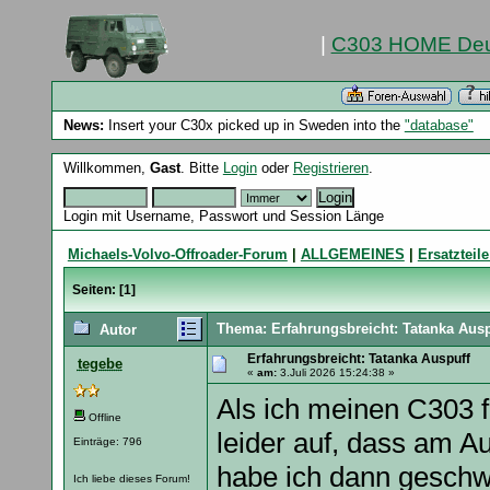
|
C303 HOME Deu
News:
Insert your C30x picked up in Sweden into the
"database"
Willkommen,
Gast
. Bitte
Login
oder
Registrieren
.
Login mit Username, Passwort und Session Länge
Michaels-Volvo-Offroader-Forum
|
ALLGEMEINES
|
Ersatzteile
Seiten: [
1
]
Thema: Erfahrungsbreicht: Tatanka Ausp
Autor
Erfahrungsbreicht: Tatanka Auspuff
tegebe
«
am:
3.Juli 2026 15:24:38 »
Als ich meinen C303 fa
Offline
leider auf, dass am 
Einträge: 796
habe ich dann geschwe
Ich liebe dieses Forum!