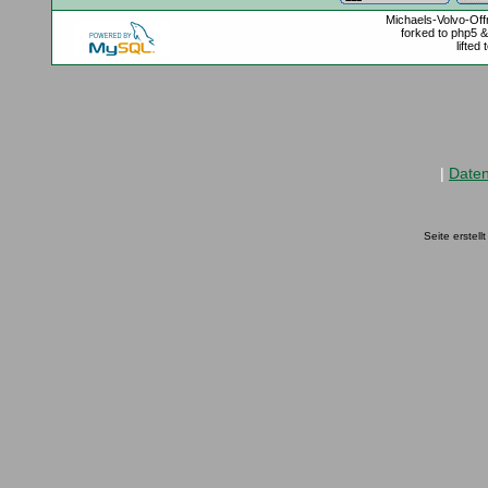
Michaels-Volvo-Of
forked to php5 
lifted
|
Date
Seite erstel