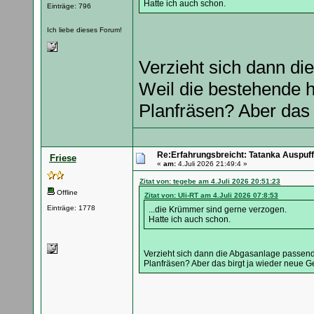
Hatte ich auch schon.
Einträge: 796
Ich liebe dieses Forum!
Verzieht sich dann d
Weil die bestehende 
Planfräsen? Aber das 
Re:Erfahrungsbreicht: Tatanka Auspuff
Friese
«
am:
4.Juli 2026 21:49:4 »
Zitat von: tegebe am 4.Juli 2026 20:51:23
Offline
Zitat von: Uli-RT am 4.Juli 2026 07:8:53
Einträge: 1778
...die Krümmer sind gerne verzogen.
Hatte ich auch schon.
Verzieht sich dann die Abgasanlage passen
Planfräsen? Aber das birgt ja wieder neue 