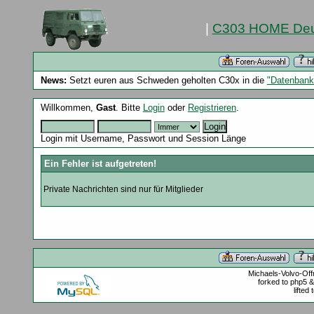
|
C303 HOME Deu
News:
Setzt euren aus Schweden geholten C30x in die
"Datenbank
Willkommen,
Gast
. Bitte
Login
oder
Registrieren
.
Login mit Username, Passwort und Session Länge
Ein Fehler ist aufgetreten!
Private Nachrichten sind nur für Mitglieder
Michaels-Volvo-Of
forked to php5 
lifted