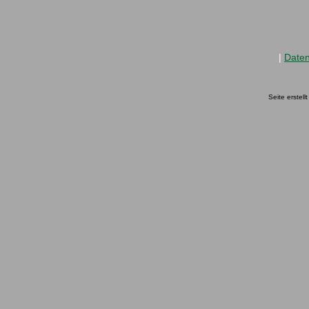
|
Date
Seite erstel