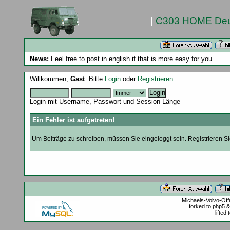
|
C303 HOME Deu
News:
Feel free to post in english if that is more easy for you
Willkommen,
Gast
. Bitte
Login
oder
Registrieren
.
Login mit Username, Passwort und Session Länge
Ein Fehler ist aufgetreten!
Um Beiträge zu schreiben, müssen Sie eingeloggt sein. Registrieren Sie
Michaels-Volvo-Of
forked to php5 
lifted