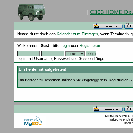
|
C303 HOME Deu
News:
Nutzt doch den
Kalender zum Eintragen
, wenn Termine fix 
Willkommen,
Gast
. Bitte
Login
oder
Registrieren
.
Login mit Username, Passwort und Session Länge
Ein Fehler ist aufgetreten!
Um Beiträge zu schreiben, müssen Sie eingeloggt sein. Registrieren Sie
Michaels-Volvo-Of
forked to php5 
lifted