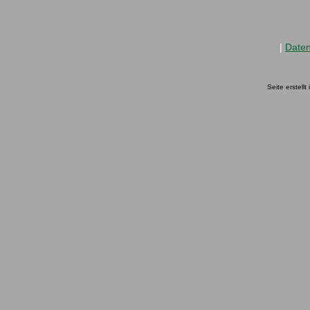
|
Date
Seite erstell