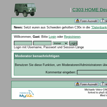
|
C303 HOME Deu
News:
Setzt euren aus Schweden geholten C30x in die
"Datenbank
Willkommen,
Gast
. Bitte
Login
oder
Registrieren
.
Login mit Username, Passwort und Session Länge
Moderator benachrichtigen
Benutzen Sie diese Funktion, um Moderatoren/Administratoren über
Kommentar eingeben:
Michaels-Volvo-Of
forked to php5 
lifted