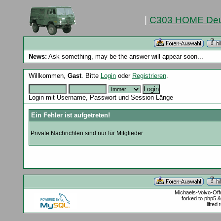
|
C303 HOME Deu
News:
Ask something, may be the answer will appear soon...
Willkommen,
Gast
. Bitte
Login
oder
Registrieren
.
Login mit Username, Passwort und Session Länge
Ein Fehler ist aufgetreten!
Private Nachrichten sind nur für Mitglieder
Michaels-Volvo-Of
forked to php5 
lifted