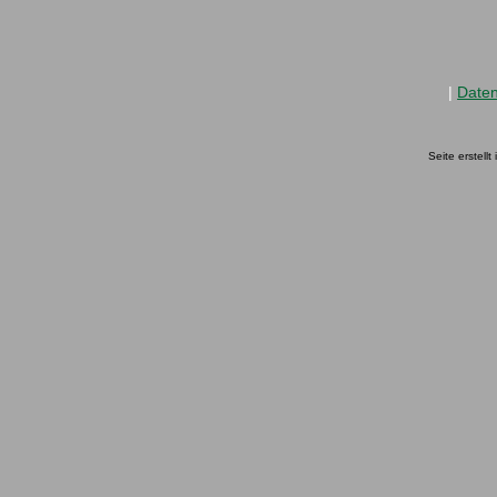
|
Date
Seite erstell