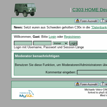
|
C303 HOME Deu
News:
Setzt euren aus Schweden geholten C30x in die
"Datenbank
Willkommen,
Gast
. Bitte
Login
oder
Registrieren
.
Login mit Username, Passwort und Session Länge
Moderator benachrichtigen
Benutzen Sie diese Funktion, um Moderatoren/Administratoren über
Kommentar eingeben:
Michaels-Volvo-Of
forked to php5 
lifted