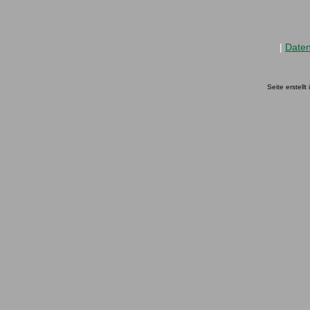
|
Date
Seite erstell