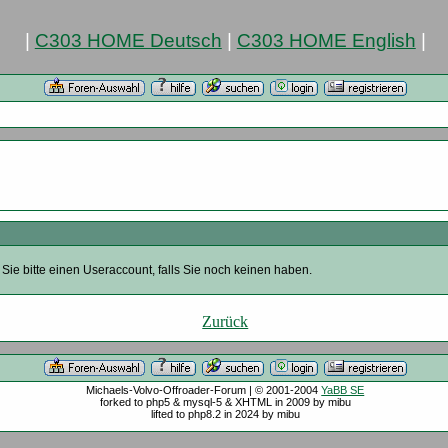
|
C303 HOME Deutsch
|
C303 HOME English
|
Sie bitte einen Useraccount, falls Sie noch keinen haben.
Zurück
Michaels-Volvo-Offroader-Forum | © 2001-2004
YaBB SE
forked to php5 & mysql-5 & XHTML in 2009 by mibu
lifted to php8.2 in 2024 by mibu