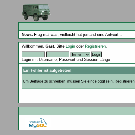
News:
Frag mal was, vielleicht hat jemand eine Antwort...
Willkommen,
Gast
. Bitte
Login
oder
Registrieren
.
Login mit Username, Passwort und Session Länge
Ein Fehler ist aufgetreten!
Um Beiträge zu schreiben, müssen Sie eingeloggt sein. Registrieren 